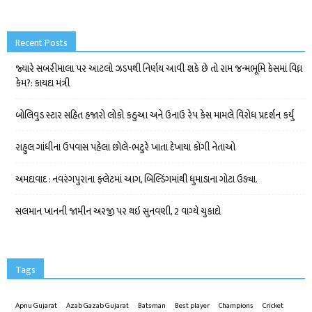
Recent Posts
જ્યારે સબરીમાલા પર આટલો ઝડપથી નિર્ણય આવી શકે છે તો રામ જન્મભૂમિ કેસમાં વિઘ્ન
કેમ?: કાયદા મંત્રી
બોલિવુડ સ્ટાર સહિત હજારો લોકો કઠુઆ અને ઉનાઉ રેપ કેસ મામલે વિરોધ પ્રદર્શન કર્યું
રાહુલ ગાંધીના ઉપવાસ પહેલા છોલે-ભટુરે ખાતા દેખાયા કોંગી નેતાઓ
અમદાવાદ : નવરંગપુરાના ફ્લેટમાં આગ, બિલ્ડિંગમાંથી ધુમાડાના ગોટા ઉડ્યા.
સલમાન ખાનની જામીન અરજી પર થઇ સુનવણી, 2 વાગ્યે ચુકાદો
Tags
Apnu Gujarat
Azab Gazab Gujarat
Batsman
Best player
Champions
Cricket