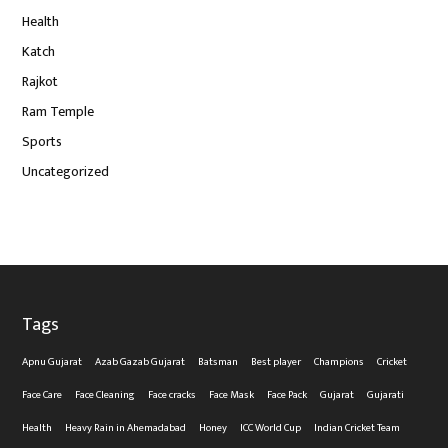
Health
Katch
Rajkot
Ram Temple
Sports
Uncategorized
Tags
Apnu Gujarat
Azab Gazab Gujarat
Batsman
Best player
Champions
Cricket
Face Care
Face Cleaning
Face cracks
Face Mask
Face Pack
Gujarat
Gujarati
Health
Heavy Rain in Ahemadabad
Honey
ICC World Cup
Indian Cricket Team