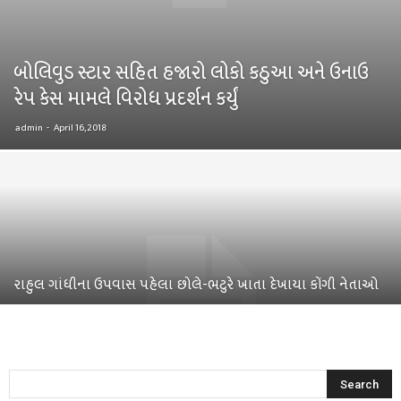
બોલિવુડ સ્ટાર સહિત હજારો લોકો કઠુઆ અને ઉનાઉ
રેપ કેસ મામલે વિરોધ પ્રદર્શન કર્યું
admin
-
April 16, 2018
રાહુલ ગાંધીના ઉપવાસ પહેલા છોલે-ભટુરે ખાતા દેખાયા કોંગી નેતાઓ