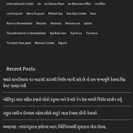
International Cricket
Jio
Jio Dhana Dhan
Jio Monsoon Offer
Jio Offer
Live Gujarat
Maru Gujarat
Mithali Raj
One Day Cricket
Rain
Rain in Ahmedabad
Records
Reliance
Reliance Jio
Sports
Thunderstorm in Ahmedabad
Top Batsman
Top Runs
Turmeric
Turmeric face pack
Woman Cricket
Yogurt
Recent Posts
જ્યારે સબરીમાલા પર આટલો ઝડપથી નિર્ણય આવી શકે છે તો રામ જન્મભૂમિ કેસમાં વિઘ્ન
કેમ?: કાયદા મંત્રી
બોલિવુડ સ્ટાર સહિત હજારો લોકો કઠુઆ અને ઉનાઉ રેપ કેસ મામલે વિરોધ પ્રદર્શન કર્યું
રાહુલ ગાંધીના ઉપવાસ પહેલા છોલે-ભટુરે ખાતા દેખાયા કોંગી નેતાઓ
અમદાવાદ : નવરંગપુરાના ફ્લેટમાં આગ, બિલ્ડિંગમાંથી ધુમાડાના ગોટા ઉડ્યા.