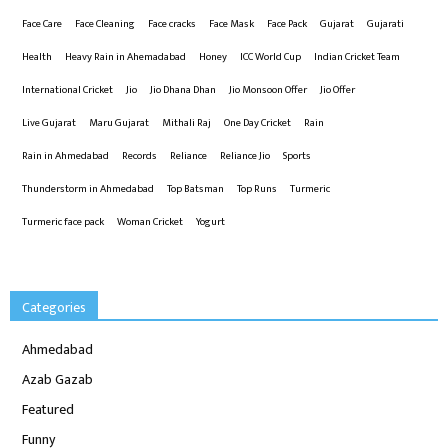
Face Care
Face Cleaning
Face cracks
Face Mask
Face Pack
Gujarat
Gujarati
Health
Heavy Rain in Ahemadabad
Honey
ICC World Cup
Indian Cricket Team
International Cricket
Jio
Jio Dhana Dhan
Jio Monsoon Offer
Jio Offer
Live Gujarat
Maru Gujarat
Mithali Raj
One Day Cricket
Rain
Rain in Ahmedabad
Records
Reliance
Reliance Jio
Sports
Thunderstorm in Ahmedabad
Top Batsman
Top Runs
Turmeric
Turmeric face pack
Woman Cricket
Yogurt
Categories
Ahmedabad
Azab Gazab
Featured
Funny