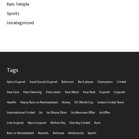
Ram Temple
Sports
Uncategorized
Tags
Apnu Gujarat
Azab Gazab Gujarat
Batsman
Best player
Champions
Cricket
Face Care
Face Cleaning
Face cracks
Face Mask
Face Pack
Gujarat
Gujarati
Health
Heavy Rain in Ahemadabad
Honey
ICC World Cup
Indian Cricket Team
International Cricket
Jio
Jio Dhana Dhan
Jio Monsoon Offer
Jio Offer
Live Gujarat
Maru Gujarat
Mithali Raj
One Day Cricket
Rain
Rain in Ahmedabad
Records
Reliance
Reliance Jio
Sports