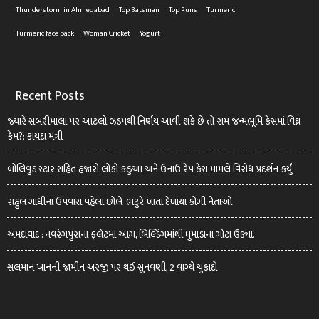
Thunderstorm in Ahmedabad
Top Batsman
Top Runs
Turmeric
Turmeric face pack
Woman Cricket
Yogurt
Recent Posts
જ્યારે સબરીમાલા પર આટલો ઝડપથી નિર્ણય આવી શકે છે તો રામ જન્મભૂમિ કેસમાં વિઘ્ન
કેમ?: કાયદા મંત્રી
બોલિવુડ સ્ટાર સહિત હજારો લોકો કઠુઆ અને ઉનાઉ રેપ કેસ મામલે વિરોધ પ્રદર્શન કર્યું
રાહુલ ગાંધીના ઉપવાસ પહેલા છોલે-ભટુરે ખાતા દેખાયા કોંગી નેતાઓ
અમદાવાદ : નવરંગપુરાના ફ્લેટમાં આગ, બિલ્ડિંગમાંથી ધુમાડાના ગોટા ઉડ્યા.
સલમાન ખાનની જામીન અરજી પર થઇ સુનવણી, 2 વાગ્યે ચુકાદો