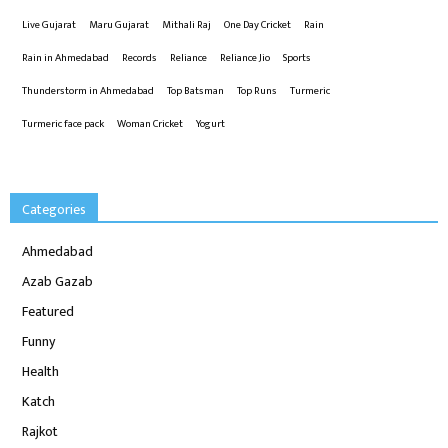
Live Gujarat
Maru Gujarat
Mithali Raj
One Day Cricket
Rain
Rain in Ahmedabad
Records
Reliance
Reliance Jio
Sports
Thunderstorm in Ahmedabad
Top Batsman
Top Runs
Turmeric
Turmeric face pack
Woman Cricket
Yogurt
Categories
Ahmedabad
Azab Gazab
Featured
Funny
Health
Katch
Rajkot