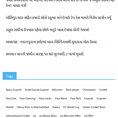
જ્યારે સબરીમાલા પર આટલો ઝડપથી નિર્ણય આવી શકે છે તો રામ જન્મભૂમિ કેસમાં વિઘ્ન
કેમ?: કાયદા મંત્રી
બોલિવુડ સ્ટાર સહિત હજારો લોકો કઠુઆ અને ઉનાઉ રેપ કેસ મામલે વિરોધ પ્રદર્શન કર્યું
રાહુલ ગાંધીના ઉપવાસ પહેલા છોલે-ભટુરે ખાતા દેખાયા કોંગી નેતાઓ
અમદાવાદ : નવરંગપુરાના ફ્લેટમાં આગ, બિલ્ડિંગમાંથી ધુમાડાના ગોટા ઉડ્યા.
સલમાન ખાનની જામીન અરજી પર થઇ સુનવણી, 2 વાગ્યે ચુકાદો
Tags
Apnu Gujarat
Azab Gazab Gujarat
Batsman
Best player
Champions
Cricket
Face Care
Face Cleaning
Face cracks
Face Mask
Face Pack
Gujarat
Gujarati
Health
Heavy Rain in Ahemadabad
Honey
ICC World Cup
Indian Cricket Team
International Cricket
Jio
Jio Dhana Dhan
Jio Monsoon Offer
Jio Offer