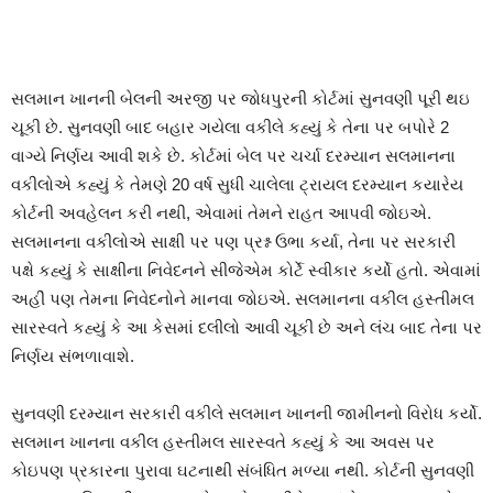
સલમાન ખાનની બેલની અરજી પર જોધપુરની કોર્ટમાં સુનવણી પૂરી થઇ
ચૂકી છે. સુનવણી બાદ બહાર ગયેલા વકીલે કહ્યું કે તેના પર બપોરે 2
વાગ્યે નિર્ણય આવી શકે છે. કોર્ટમાં બેલ પર ચર્ચા દરમ્યાન સલમાનના
વકીલોએ કહ્યું કે તેમણે 20 વર્ષ સુધી ચાલેલા ટ્રાયલ દરમ્યાન કયારેય
કોર્ટની અવહેલન કરી નથી, એવામાં તેમને રાહત આપવી જોઇએ.
સલમાનના વકીલોએ સાક્ષી પર પણ પ્રશ્ન ઉભા કર્યા, તેના પર સરકારી
પક્ષે કહ્યું કે સાક્ષીના નિવેદનને સીજેએમ કોર્ટે સ્વીકાર કર્યો હતો. એવામાં
અહીં પણ તેમના નિવેદનોને માનવા જોઇએ. સલમાનના વકીલ હસ્તીમલ
સારસ્વતે કહ્યું કે આ કેસમાં દલીલો આવી ચૂકી છે અને લંચ બાદ તેના પર
નિર્ણય સંભળાવાશે.
સુનવણી દરમ્યાન સરકારી વકીલે સલમાન ખાનની જામીનનો વિરોધ કર્યો.
સલમાન ખાનના વકીલ હસ્તીમલ સારસ્વતે કહ્યું કે આ અવસ પર
કોઇપણ પ્રકારના પુરાવા ઘટનાથી સંબંધિત મળ્યા નથી. કોર્ટની સુનવણી