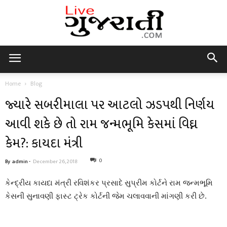
Live
Home
Blog
જ્યારે સબરીમાલા પર આટલો ઝડપથી નિર્ણય
Gujarati
આવી શકે છે તો રામ જન્મભૂમિ કેસમાં વિઘ્ન
કેમ?: કાયદા મંત્રી
0
By
admin
-
December 26, 2018
કેન્દ્રીય કાયદા મંત્રી રવિશંકર પ્રસાદે સુપ્રીમ કોર્ટને રામ જન્મભૂમિ
કેસની સુનાવણી ફાસ્ટ ટ્રેક કોર્ટની જેમ ચલાવવાની માંગણી કરી છે.