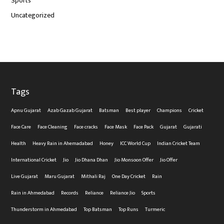
Sports
Uncategorized
Tags
Apnu Gujarat
Azab Gazab Gujarat
Batsman
Best player
Champions
Cricket
Face Care
Face Cleaning
Face cracks
Face Mask
Face Pack
Gujarat
Gujarati
Health
Heavy Rain in Ahemadabad
Honey
ICC World Cup
Indian Cricket Team
International Cricket
Jio
Jio Dhana Dhan
Jio Monsoon Offer
Jio Offer
Live Gujarat
Maru Gujarat
Mithali Raj
One Day Cricket
Rain
Rain in Ahmedabad
Records
Reliance
Reliance Jio
Sports
Thunderstorm in Ahmedabad
Top Batsman
Top Runs
Turmeric