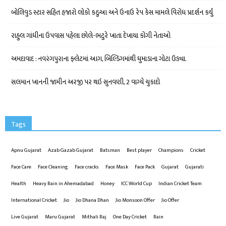
બોલિવુડ સ્ટાર સહિત હજારો લોકો કઠુઆ અને ઉનાઉ રેપ કેસ મામલે વિરોધ પ્રદર્શન કર્યું
રાહુલ ગાંધીના ઉપવાસ પહેલા છોલે-ભટુરે ખાતા દેખાયા કોંગી નેતાઓ
અમદાવાદ : નવરંગપુરાના ફ્લેટમાં આગ, બિલ્ડિંગમાંથી ધુમાડાના ગોટા ઉડ્યા.
સલમાન ખાનની જામીન અરજી પર થઇ સુનવણી, 2 વાગ્યે ચુકાદો
Tags
Apnu Gujarat
Azab Gazab Gujarat
Batsman
Best player
Champions
Cricket
Face Care
Face Cleaning
Face cracks
Face Mask
Face Pack
Gujarat
Gujarati
Health
Heavy Rain in Ahemadabad
Honey
ICC World Cup
Indian Cricket Team
International Cricket
Jio
Jio Dhana Dhan
Jio Monsoon Offer
Jio Offer
Live Gujarat
Maru Gujarat
Mithali Raj
One Day Cricket
Rain