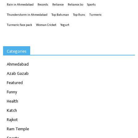
Rain in Ahmedabad
Records
Reliance
Reliance Jio
Sports
Thunderstorm in Ahmedabad
Top Batsman
Top Runs
Turmeric
Turmeric face pack
Woman Cricket
Yogurt
Categories
Ahmedabad
Azab Gazab
Featured
Funny
Health
Katch
Rajkot
Ram Temple