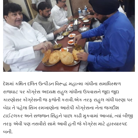
દેશમાં કથિત દલિત ઉત્પીડન વિરૂદ્ધ મહાત્મા ગાંધીના સમાધિસ્થળ
રાજઘાટ પર કોંગ્રેસ અધ્યક્ષ રાહુલ ગાંધીના ઉપવાસને જુદા જુદા
કારણોસર કોંગ્રેસની જ ફજેતી કરાવી.એક તરફ રાહુલ ગાંધી ધરણા પર
બેઠા તે પહેલા સિખ રમખાણોના આરોપી કોંગ્રેસના નેતા જગદીશ
ટાઈટલકર અને સજ્જન સિંહને પાછા કાઢી મુકવામાં આવ્યાં, ત્યાં બીજી
તરફ એવી પણ તસવીરો સામે આવી હતી જે કોંગ્રેસ માટે હાસ્યાસ્પદ
બની.