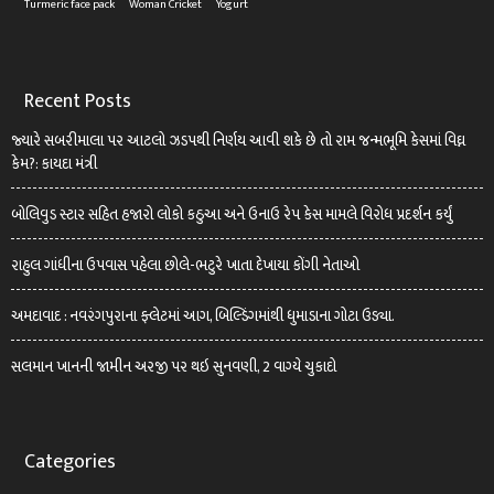
Turmeric face pack
Woman Cricket
Yogurt
Recent Posts
જ્યારે સબરીમાલા પર આટલો ઝડપથી નિર્ણય આવી શકે છે તો રામ જન્મભૂમિ કેસમાં વિઘ્ન
કેમ?: કાયદા મંત્રી
બોલિવુડ સ્ટાર સહિત હજારો લોકો કઠુઆ અને ઉનાઉ રેપ કેસ મામલે વિરોધ પ્રદર્શન કર્યું
રાહુલ ગાંધીના ઉપવાસ પહેલા છોલે-ભટુરે ખાતા દેખાયા કોંગી નેતાઓ
અમદાવાદ : નવરંગપુરાના ફ્લેટમાં આગ, બિલ્ડિંગમાંથી ધુમાડાના ગોટા ઉડ્યા.
સલમાન ખાનની જામીન અરજી પર થઇ સુનવણી, 2 વાગ્યે ચુકાદો
Categories