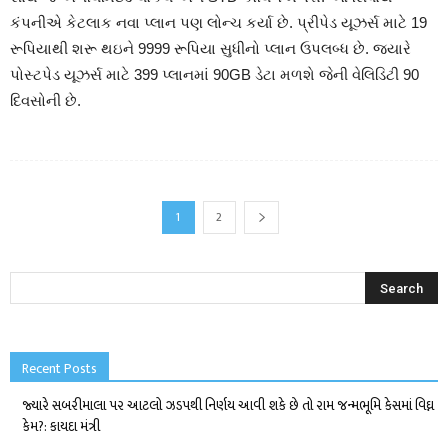
કંપનીએ કેટલાક નવા પ્લાન પણ લોન્ચ કર્યા છે. પ્રીપેડ યૂઝર્સ માટે 19
રૂપિયાથી શરૂ થઇને 9999 રૂપિયા સુધીનો પ્લાન ઉપલબ્ધ છે. જ્યારે
પોસ્ટપેડ યૂઝર્સ માટે 399 પ્લાનમાં 90GB ડેટા મળશે જેની વેલિડિટી 90
દિવસોની છે.
1
2
Recent Posts
જ્યારે સબરીમાલા પર આટલો ઝડપથી નિર્ણય આવી શકે છે તો રામ જન્મભૂમિ કેસમાં વિઘ્ન
કેમ?: કાયદા મંત્રી