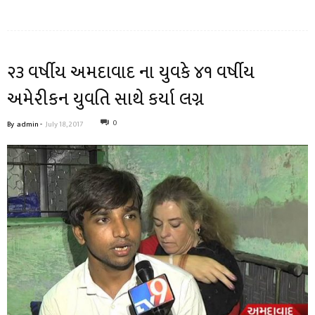
૨૩ વર્ષીય અમદાવાદ ના યુવકે ૪૧ વર્ષીય
અમેરીકન યુવતિ સાથે કર્યા લગ્ન
0
By
admin
-
July 18, 2017