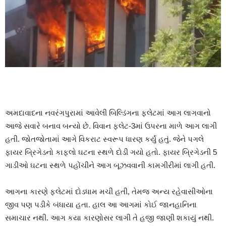
અમદાવાદના નવરંગપુરામાં આવેલી બિલ્ડિંગના ફ્લેટમાં આગ લાગવાનો
આજે સવારે બનાવ બન્યો છે. વિવાન ફ્લેટ-3માં ઉપરના માળે આગ લાગી
હતી. જોતજોતામાં આગે વિકરાટ સ્વરૂપ ધારણ કર્યું હતું. જેને પગલે
ફાયર બ્રિગેડનો કાફલો ઘટના સ્થળે દોડી ગયો હતો. ફાયર બ્રિગેડની 5
ગાડીઓ ઘટના સ્થળે પહોંચીને આગ બૂઝવવાની કામગીરીમાં લાગી હતી.
આગના કારણે ફ્લેટમાં દોડધામ મચી હતી, તેમજ અન્ય રહેવાસીઓના
જીવ પણ પડીકે બંધાયા હતા. હાલ આ આગમાં કોઈ જાનહાનિના
સમાચાર નથી. આગ કયા કારણોસર લાગી તે હજી જાણી શકાયું નથી.