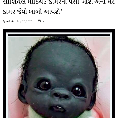
સોશિયલ મીડિયા: ‘ડામરના પૈસા ખાશે એના ઘેર
ડામર જેવો બાબો આવશે ‘
0
By
admin
-
July 26, 2017