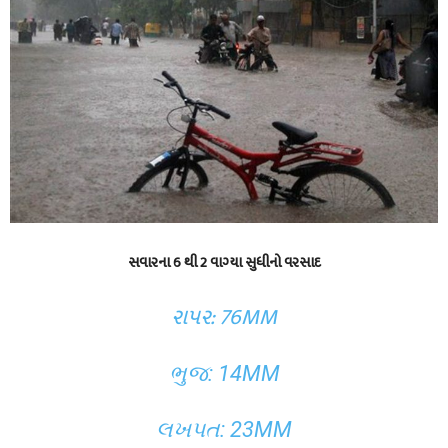
સવારના 6 થી 2 વાગ્યા સુધીનો વરસાદ
રાપર: 76MM
ભુજ: 14MM
લખપત: 23MM