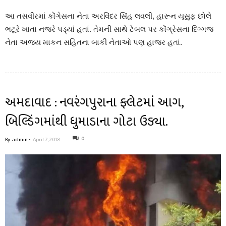
આ તસવીરમાં કોંગેસના નેતા અરવિંદર સિંહ લવલી, હારૂન યૂસુફ છોલે
ભટૂરે ખાતા નજરે પડ્યાં હતાં. તેમની સાથે ટેબલ પર કોંગ્રેસના દિગ્ગજ
નેતા અજય માકન સહિતના બાકી નેતાઓ પણ હાજર હતાં.
અમદાવાદ : નવરંગપુરાના ફ્લેટમાં આગ,
બિલ્ડિંગમાંથી ધુમાડાના ગોટા ઉડ્યા.
0
By
admin
-
April 7, 2018