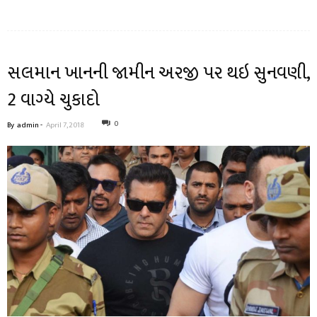
સલમાન ખાનની જામીન અરજી પર થઇ સુનવણી,
2 વાગ્યે ચુકાદો
0
By
admin
-
April 7, 2018