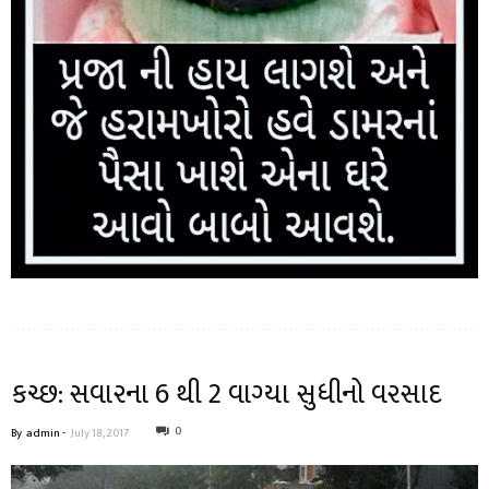
કચ્છ: સવારના 6 થી 2 વાગ્યા સુધીનો વરસાદ
0
By
admin
-
July 18, 2017