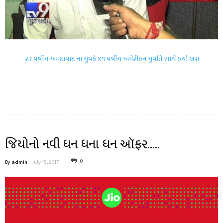
૨૩ વર્ષીય અમદાવાદ ના યુવકે ૪૧ વર્ષીય અમેરીકન યુવતિ સાથે કર્યા લગ્ન
જિયોનો નવી ધન ધના ધન ઑફર…..
0
By
admin
-
July 15, 2017