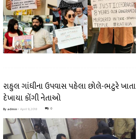
રાહુલ ગાંધીના ઉપવાસ પહેલા છોલે-ભટુરે ખાતા
દેખાયા કોંગી નેતાઓ
0
By
admin
-
April 9, 2018