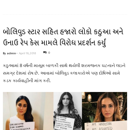
બોલિવુડ સ્ટાર સહિત હજારો લોકો કઠુઆ અને
ઉનાઉ રેપ કેસ મામલે વિરોધ પ્રદર્શન કર્યું
0
By
admin
-
April 16, 2018
કઠુઆમાં 8 વર્ષની માસૂમ બાળકી સાથે થયેલી શરમજનક ઘટનાને લઇને
સમગ્ર દેશમાં રોષ છે. આવામાં બોલિવુડ કલાકારોએ પણ દોષિઓ સામે
કડક કાર્યવાહીની માંગ કરી.