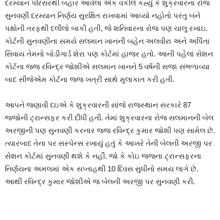
દરમ્યાન પરિસરથી બહાર આવેલા એક વકીલે કહ્યું કે શુક્રવારના રોજ
સુનવણી દરમ્યાન નિર્ણય સુરક્ષિત રાખવામાં આવ્યો નહોતો પરંતુ બંને
પક્ષોની તરફથી દલીલો બાકી હતી, જે શનિવારના રોજ પણ ચાલુ રખાઇ.
કોર્ટની સુનવણીના સમયે સલમાન ખાનની બહેન અલવીરા અને અર્પિતા
સિવાય તેમનો બોડીગાર્ડ શેરા પણ કોર્ટમાં હાજર હતો. આની પહેલાં સેશન
કોર્ટના જજ રવિન્દ્ર જોશીએ સલમાન ખાનને 5 વર્ષની સજા સંભળાવ્યા
બાદ સીજેએમ કોર્ટના જજ ખત્રી સાથે મુલાકાત કરી હતી.
આપને જણાવી દઇએ કે શુક્રવારની સાંજે રાજસ્થાન સરકારે 87
જજોની ટ્રાન્સફર કરી દીધી હતી. તેમાં શુક્રવારના રોજ સલમાનની બેલ
અરજીની પણ સુનવણી કરનાર જજ રવિન્દ્ર કુમાર જોશી પણ સામેલ છે.
ત્યારબાદ તેના પર સસ્પેન્સ રખાયું હતું કે આખરે તેની બેલની અરજી પર
સેશન કોર્ટમાં સુનવણી થશે કે નહીં. જો કે કોઇ જજના ટ્રાન્સફરના
નિર્ણયના અમલમાં એક સપ્તાહથી 10 દિવસ સુધીનો સમય લાગે છે.
આથી રવિન્દ્ર કુમાર જોશીએ જ બેલની અરજી પર સુનવણી કરી.