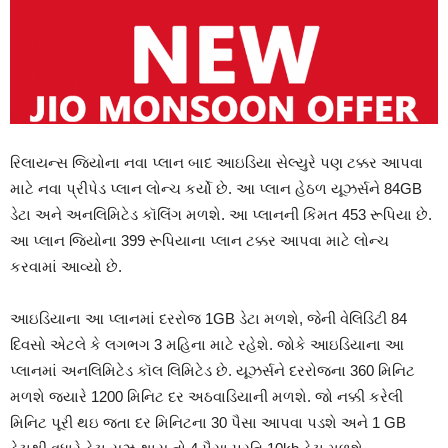
રિલાયન્સ જિયોના નવા પ્લાન બાદ આઇડિયા સેલ્યુરે પણ ટક્કર આપવા
માટે નવા પ્રીપેડ પ્લાન લોન્ચ કર્યો છે. આ પ્લાન હેઠળ યૂઝર્સને 84GB
ડેટા અને અનલિમિટેડ કૉલિંગ મળશે. આ પ્લાનની કિંમત 453 રૂપિયા છે.
આ પ્લાન જિયોના 399 રૂપિયાના પ્લાન ટક્કર આપવા માટે લોન્ચ
કરવામાં આવ્યો છે.
આઇડિયાના આ પ્લાનમાં દરરોજ 1GB ડેટા મળશે, જેની વેલિડિટી 84
દિવસો એટલે કે લગભગ 3 મહિના માટે રહેશે. જોકે આઇડિયાના આ
પ્લાનમાં અનલિમિટેડ કૉલ લિમિટેડ છે. યૂઝર્સને દરરોજના 360 મિનિટ
મળશે જ્યારે 1200 મિનિટ દર અઠવાડિયાની મળશે. જો નક્કી કરેલી
મિનિટ પૂરી થઇ જતા દર મિનિટના 30 પૈસા આપવા પડશે અને 1 GB