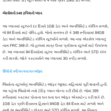
ડેટાથી વધારે ડેટા યૂઝ થાય તો 4 પૈસા પ્રતિ 10kb ડેટા મળશે.
એરસેલનો 348 રૂપિયાનો પ્લાન:
આ પ્લાનમાં યૂઝરને દર દિવસે 1GB ડેટા અને અનલિમિટેડ કૉલિંગ મળશે,
જે 84 દિવસો માટે વેલિડ હશે. જેનો મતલબ છે કે 348 રૂપિયામાં 84GB
ડેટા અને અનલિમિટેડ કૉલિંગ યૂઝર્સને મળશે. આ નવા એરસેલ પ્લાનનું
નામ FRC 348 છે. જે હાલમાં માત્ર ઉત્તર પ્રદેશના યૂઝર્સ માટે ઉપલબ્ધ
છે. આ પ્લાનમાં 84 દિવસોમાં યૂઝર અનલિમિટેડ કૉલિંગ અને STD કૉલ
કરી શકશે. જોકે કસ્ટમર્સને આ પ્લાનમાં 3G સ્પીડ મળશે.
જિયોનો નવી ધન ધના ધન ઑફર:
જિયોના યૂઝર્સનું અનલિમિટેડ ઑફર જૂલાઇ મહિનામાં પૂરી થવાની હતી.
આ પહેલા જિયોએ નવો ટેરિફ પ્લાન લોન્ચ કરી દીધો છે. જેમાં 399
રૂપિયામાં કસ્ટમર પોતાના ધન ધના ધન ઑફર એક્સટેન્ડ કરી શકે છે.
1GB ડેટા પ્રતિ દિવસના હિસાબે 84GB ડેટા 84 દિવસ માટે મળશે અને
સાથે જ અનલિમિટેડ લોકલ અને STD કૉલિંગ મળશે. આ સિવાય