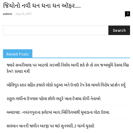
જિયોનો નવી ધન ધના ધન ઑફર…..
admin
-
July 15, 2017
0
Recent Posts
જ્યારે સબરીમાલા પર આટલો ઝડપથી નિર્ણય આવી શકે છે તો રામ જન્મભૂમિ કેસમાં વિઘ્ન
કેમ?: કાયદા મંત્રી
બોલિવુડ સ્ટાર સહિત હજારો લોકો કઠુઆ અને ઉનાઉ રેપ કેસ મામલે વિરોધ પ્રદર્શન કર્યું
રાહુલ ગાંધીના ઉપવાસ પહેલા છોલે-ભટુરે ખાતા દેખાયા કોંગી નેતાઓ
અમદાવાદ : નવરંગપુરાના ફ્લેટમાં આગ, બિલ્ડિંગમાંથી ધુમાડાના ગોટા ઉડ્યા.
સલમાન ખાનની જામીન અરજી પર થઇ સુનવણી, 2 વાગ્યે ચુકાદો