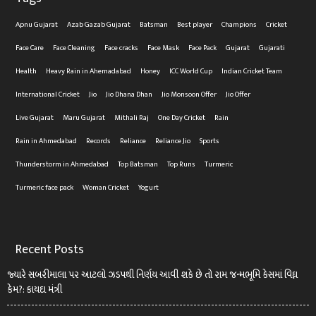
Apnu Gujarat
Azab Gazab Gujarat
Batsman
Best player
Champions
Cricket
Face Care
Face Cleaning
Face cracks
Face Mask
Face Pack
Gujarat
Gujarati
Health
Heavy Rain in Ahemadabad
Honey
ICC World Cup
Indian Cricket Team
International Cricket
Jio
Jio Dhana Dhan
Jio Monsoon Offer
Jio Offer
Live Gujarat
Maru Gujarat
Mithali Raj
One Day Cricket
Rain
Rain in Ahmedabad
Records
Reliance
Reliance Jio
Sports
Thunderstorm in Ahmedabad
Top Batsman
Top Runs
Turmeric
Turmeric face pack
Woman Cricket
Yogurt
Recent Posts
જ્યારે સબરીમાલા પર આટલો ઝડપથી નિર્ણય આવી શકે છે તો રામ જન્મભૂમિ કેસમાં વિઘ્ન
કેમ?: કાયદા મંત્રી