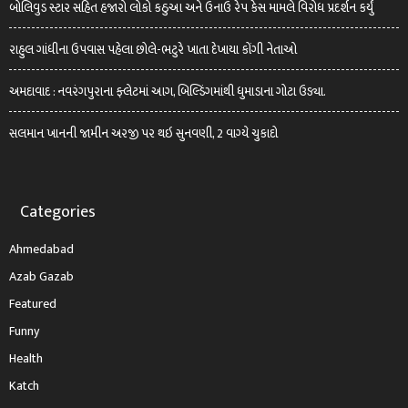
બોલિવુડ સ્ટાર સહિત હજારો લોકો કઠુઆ અને ઉનાઉ રેપ કેસ મામલે વિરોધ પ્રદર્શન કર્યું
રાહુલ ગાંધીના ઉપવાસ પહેલા છોલે-ભટુરે ખાતા દેખાયા કોંગી નેતાઓ
અમદાવાદ : નવરંગપુરાના ફ્લેટમાં આગ, બિલ્ડિંગમાંથી ધુમાડાના ગોટા ઉડ્યા.
સલમાન ખાનની જામીન અરજી પર થઇ સુનવણી, 2 વાગ્યે ચુકાદો
Categories
Ahmedabad
Azab Gazab
Featured
Funny
Health
Katch