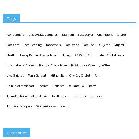
Tags
Apnu Gujarat
Azab Gazab Gujarat
Batsman
Best player
Champions
Cricket
Face Care
Face Cleaning
Face cracks
Face Mask
Face Pack
Gujarat
Gujarati
Health
Heavy Rain in Ahemadabad
Honey
ICC World Cup
Indian Cricket Team
International Cricket
Jio
Jio Dhana Dhan
Jio Monsoon Offer
Jio Offer
Live Gujarat
Maru Gujarat
Mithali Raj
One Day Cricket
Rain
Rain in Ahmedabad
Records
Reliance
Reliance Jio
Sports
Thunderstorm in Ahmedabad
Top Batsman
Top Runs
Turmeric
Turmeric face pack
Woman Cricket
Yogurt
Categories