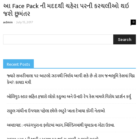
આ Face Pack ની મદદથી ચહેરા પરની કરચલીઓ થઇ
જશે છૂમંતર
admin
-
July 15, 2017
0
Recent Posts
જ્યારે સબરીમાલા પર આટલો ઝડપથી નિર્ણય આવી શકે છે તો રામ જન્મભૂમિ કેસમાં વિઘ્ન
કેમ?: કાયદા મંત્રી
બોલિવુડ સ્ટાર સહિત હજારો લોકો કઠુઆ અને ઉનાઉ રેપ કેસ મામલે વિરોધ પ્રદર્શન કર્યું
રાહુલ ગાંધીના ઉપવાસ પહેલા છોલે-ભટુરે ખાતા દેખાયા કોંગી નેતાઓ
અમદાવાદ : નવરંગપુરાના ફ્લેટમાં આગ, બિલ્ડિંગમાંથી ધુમાડાના ગોટા ઉડ્યા.