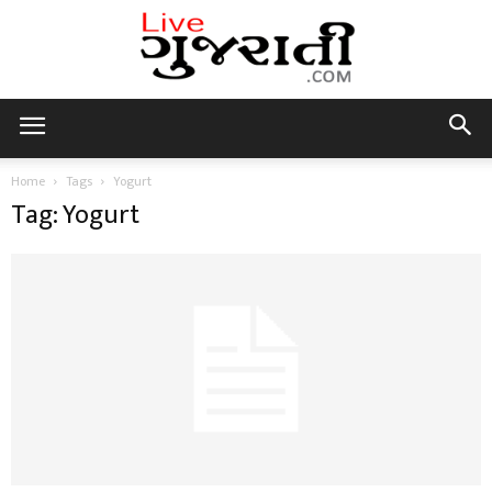
Live
Home
Tags
Yogurt
Tag: Yogurt
Gujarati