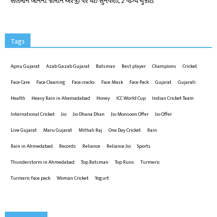
સલમાન ખાનની જામીન અરજી પર થઇ સુનવણી, 2 વાગ્યે ચુકાદો
Tags
Apnu Gujarat
Azab Gazab Gujarat
Batsman
Best player
Champions
Cricket
Face Care
Face Cleaning
Face cracks
Face Mask
Face Pack
Gujarat
Gujarati
Health
Heavy Rain in Ahemadabad
Honey
ICC World Cup
Indian Cricket Team
International Cricket
Jio
Jio Dhana Dhan
Jio Monsoon Offer
Jio Offer
Live Gujarat
Maru Gujarat
Mithali Raj
One Day Cricket
Rain
Rain in Ahmedabad
Records
Reliance
Reliance Jio
Sports
Thunderstorm in Ahmedabad
Top Batsman
Top Runs
Turmeric
Turmeric face pack
Woman Cricket
Yogurt