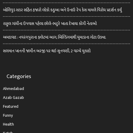
બોલિવુડ સ્ટાર સહિત હજારો લોકો કઠુઆ અને ઉનાઉ રેપ કેસ મામલે વિરોધ પ્રદર્શન કર્યું
રાહુલ ગાંધીના ઉપવાસ પહેલા છોલે-ભટુરે ખાતા દેખાયા કોંગી નેતાઓ
અમદાવાદ : નવરંગપુરાના ફ્લેટમાં આગ, બિલ્ડિંગમાંથી ધુમાડાના ગોટા ઉડ્યા.
સલમાન ખાનની જામીન અરજી પર થઇ સુનવણી, 2 વાગ્યે ચુકાદો
Categories
Ahmedabad
Azab Gazab
Featured
Funny
Health