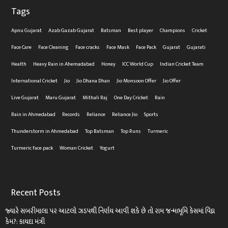
Tags
Apnu Gujarat
Azab Gazab Gujarat
Batsman
Best player
Champions
Cricket
Face Care
Face Cleaning
Face cracks
Face Mask
Face Pack
Gujarat
Gujarati
Health
Heavy Rain in Ahemadabad
Honey
ICC World Cup
Indian Cricket Team
International Cricket
Jio
Jio Dhana Dhan
Jio Monsoon Offer
Jio Offer
Live Gujarat
Maru Gujarat
Mithali Raj
One Day Cricket
Rain
Rain in Ahmedabad
Records
Reliance
Reliance Jio
Sports
Thunderstorm in Ahmedabad
Top Batsman
Top Runs
Turmeric
Turmeric face pack
Woman Cricket
Yogurt
Recent Posts
જ્યારે સબરીમાલા પર આટલો ઝડપથી નિર્ણય આવી શકે છે તો રામ જન્મભૂમિ કેસમાં વિઘ્ન
કેમ?: કાયદા મંત્રી