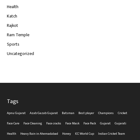
Health
Katch
Rajkot
Ram Temple
Sports
Uncategorized
Tags
Apnu Gujarat
Azab Gazab Gujarat
Batsman
Best player
Champions
Cricket
Face Care
Face Cleaning
Face cracks
Face Mask
Face Pack
Gujarat
Gujarati
Health
Heavy Rain in Ahemadabad
Honey
ICC World Cup
Indian Cricket Team