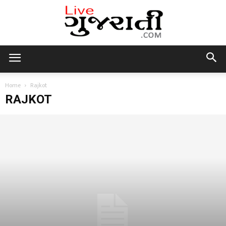
Live
Home
Rajkot
RAJKOT
Gujarati