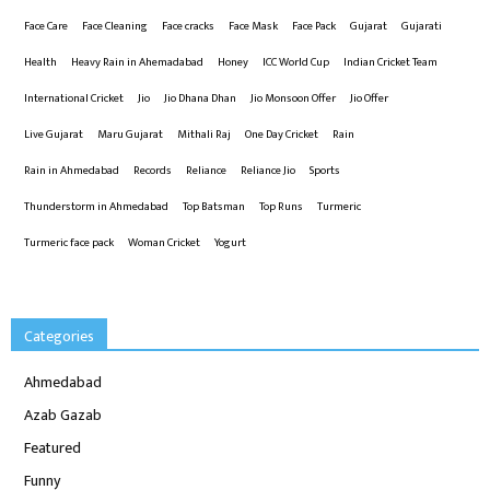
Face Care
Face Cleaning
Face cracks
Face Mask
Face Pack
Gujarat
Gujarati
Health
Heavy Rain in Ahemadabad
Honey
ICC World Cup
Indian Cricket Team
International Cricket
Jio
Jio Dhana Dhan
Jio Monsoon Offer
Jio Offer
Live Gujarat
Maru Gujarat
Mithali Raj
One Day Cricket
Rain
Rain in Ahmedabad
Records
Reliance
Reliance Jio
Sports
Thunderstorm in Ahmedabad
Top Batsman
Top Runs
Turmeric
Turmeric face pack
Woman Cricket
Yogurt
Categories
Ahmedabad
Azab Gazab
Featured
Funny