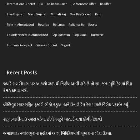
International Cricket
Jio
Jio Dhana Dhan
Jio Monsoon Offer
Jio Offer
Live Gujarat
Maru Gujarat
Mithali Raj
One Day Cricket
Rain
Rain in Ahmedabad
Records
Reliance
Reliance Jio
Sports
Thunderstorm in Ahmedabad
Top Batsman
Top Runs
Turmeric
Turmeric face pack
Woman Cricket
Yogurt
Recent Posts
જ્યારે સબરીમાલા પર આટલો ઝડપથી નિર્ણય આવી શકે છે તો રામ જન્મભૂમિ કેસમાં વિઘ્ન
કેમ?: કાયદા મંત્રી
બોલિવુડ સ્ટાર સહિત હજારો લોકો કઠુઆ અને ઉનાઉ રેપ કેસ મામલે વિરોધ પ્રદર્શન કર્યું
રાહુલ ગાંધીના ઉપવાસ પહેલા છોલે-ભટુરે ખાતા દેખાયા કોંગી નેતાઓ
અમદાવાદ : નવરંગપુરાના ફ્લેટમાં આગ, બિલ્ડિંગમાંથી ધુમાડાના ગોટા ઉડ્યા.