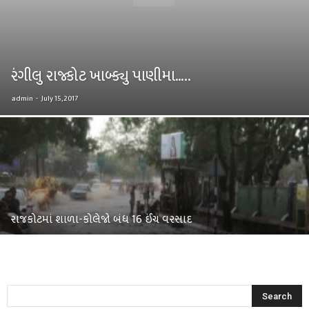
રંગીલુ રાજ્કોટ ખાબ્ક્યુ પાણીમા…..
admin
-
July 15, 2017
રાજકોટમાં શાળા-કોલેજો બંધ 16 ઈંચ વરસાદ