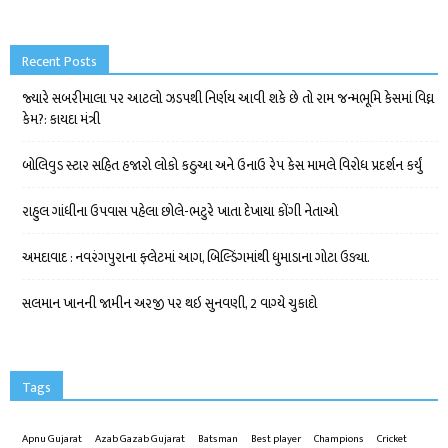
Recent Posts
જ્યારે સબરીમાલા પર આટલો ઝડપથી નિર્ણય આવી શકે છે તો રામ જન્મભૂમિ કેસમાં વિઘ્ન
કેમ?: કાયદા મંત્રી
બોલિવુડ સ્ટાર સહિત હજારો લોકો કઠુઆ અને ઉનાઉ રેપ કેસ મામલે વિરોધ પ્રદર્શન કર્યું
રાહુલ ગાંધીના ઉપવાસ પહેલા છોલે-ભટુરે ખાતા દેખાયા કોંગી નેતાઓ
અમદાવાદ : નવરંગપુરાના ફ્લેટમાં આગ, બિલ્ડિંગમાંથી ધુમાડાના ગોટા ઉડ્યા.
સલમાન ખાનની જામીન અરજી પર થઇ સુનવણી, 2 વાગ્યે ચુકાદો
Tags
Apnu Gujarat
Azab Gazab Gujarat
Batsman
Best player
Champions
Cricket