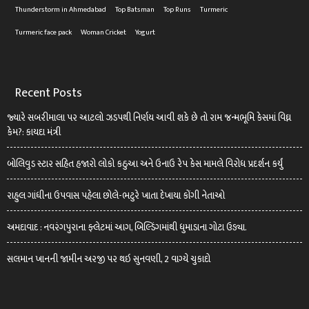
Thunderstorm in Ahmedabad
Top Batsman
Top Runs
Turmeric
Turmeric face pack
Woman Cricket
Yogurt
Recent Posts
જ્યારે સબરીમાલા પર આટલો ઝડપથી નિર્ણય આવી શકે છે તો રામ જન્મભૂમિ કેસમાં વિઘ્ન
કેમ?: કાયદા મંત્રી
બોલિવુડ સ્ટાર સહિત હજારો લોકો કઠુઆ અને ઉનાઉ રેપ કેસ મામલે વિરોધ પ્રદર્શન કર્યું
રાહુલ ગાંધીના ઉપવાસ પહેલા છોલે-ભટુરે ખાતા દેખાયા કોંગી નેતાઓ
અમદાવાદ : નવરંગપુરાના ફ્લેટમાં આગ, બિલ્ડિંગમાંથી ધુમાડાના ગોટા ઉડ્યા.
સલમાન ખાનની જામીન અરજી પર થઇ સુનવણી, 2 વાગ્યે ચુકાદો