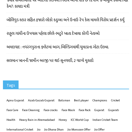
જ્યારે સબરીમાલા પર આટલો ઝડપથી નિર્ણય આવી શકે છે તો રામ જન્મભૂમિ કેસમાં વિઘ્ન
કેમ?: કાયદા મંત્રી
બોલિવુડ સ્ટાર સહિત હજારો લોકો કઠુઆ અને ઉનાઉ રેપ કેસ મામલે વિરોધ પ્રદર્શન કર્યું
રાહુલ ગાંધીના ઉપવાસ પહેલા છોલે-ભટુરે ખાતા દેખાયા કોંગી નેતાઓ
અમદાવાદ : નવરંગપુરાના ફ્લેટમાં આગ, બિલ્ડિંગમાંથી ધુમાડાના ગોટા ઉડ્યા.
સલમાન ખાનની જામીન અરજી પર થઇ સુનવણી, 2 વાગ્યે ચુકાદો
Tags
Apnu Gujarat
Azab Gazab Gujarat
Batsman
Best player
Champions
Cricket
Face Care
Face Cleaning
Face cracks
Face Mask
Face Pack
Gujarat
Gujarati
Health
Heavy Rain in Ahemadabad
Honey
ICC World Cup
Indian Cricket Team
International Cricket
Jio
Jio Dhana Dhan
Jio Monsoon Offer
Jio Offer