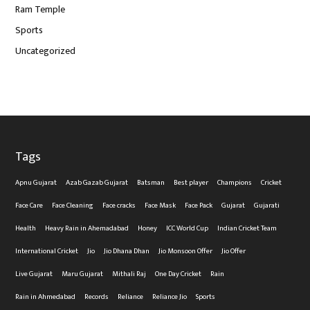
Ram Temple
Sports
Uncategorized
Tags
Apnu Gujarat
Azab Gazab Gujarat
Batsman
Best player
Champions
Cricket
Face Care
Face Cleaning
Face cracks
Face Mask
Face Pack
Gujarat
Gujarati
Health
Heavy Rain in Ahemadabad
Honey
ICC World Cup
Indian Cricket Team
International Cricket
Jio
Jio Dhana Dhan
Jio Monsoon Offer
Jio Offer
Live Gujarat
Maru Gujarat
Mithali Raj
One Day Cricket
Rain
Rain in Ahmedabad
Records
Reliance
Reliance Jio
Sports