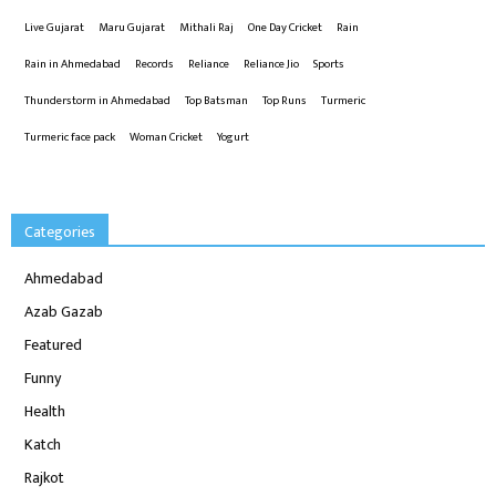
Live Gujarat
Maru Gujarat
Mithali Raj
One Day Cricket
Rain
Rain in Ahmedabad
Records
Reliance
Reliance Jio
Sports
Thunderstorm in Ahmedabad
Top Batsman
Top Runs
Turmeric
Turmeric face pack
Woman Cricket
Yogurt
Categories
Ahmedabad
Azab Gazab
Featured
Funny
Health
Katch
Rajkot